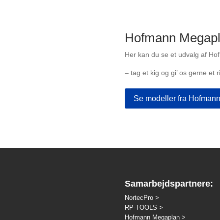
Hofmann Megapla
Her kan du se et udvalg af H
– tag et kig og gi’ os gerne et r
Se modeller fra Hofman
Samarbejdspartnere:
NortecPro >
RP-TOOLS >
Hofmann Megaplan >