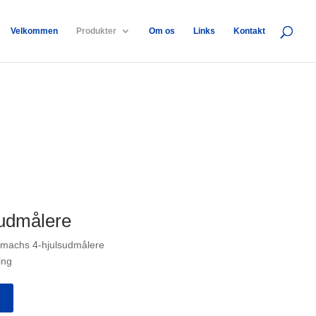
Velkommen
Produkter
Om os
Links
Kontakt
udmålere
ormachs 4-hjulsudmålere
ing
h