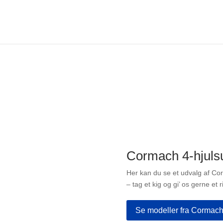
Cormach 4-hjuls
Her kan du se et udvalg af C
– tag et kig og gi’ os gerne et r
Se modeller fra Cormac