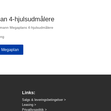
n 4-hjulsudmålere
ofmann Megaplans 4-hjulsudmålere
ing
n Megaplan
Links:
Salgs & leveringsbetingelser >
Leasing >
Privatlivspolitik >